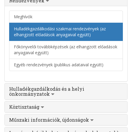
Rendezvények
Meghívók
Hulladékgazdálkodási szakmai rendezvények (az
elhangzott előadások anyagaival együtt)
Főkönyvelői továbbképzések (az elhangzott előadások
anyagaival együtt)
Egyéb rendezvények (publikus adataival együtt)
Hulladékgazdálkodás és a helyi
önkormányzatok
Köztisztaság
Műszaki információk, újdonságok