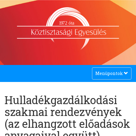
1
9
72 óta
Toggle
Menüpontok
navigation
Hulladékgazdálkodási
szakmai rendezvények
(az elhangzott előadások
anyagaival együtt)