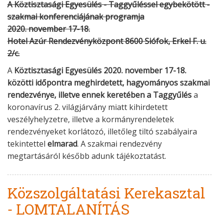
A Köztisztasági Egyesülés - Taggyűléssel egybekötött -
szakmai konferenciájának programja
2020. november 17-18.
Hotel Azúr Rendezvényközpont 8600 Siófok, Erkel F. u.
2/c
.
A
Köztisztasági Egyesülés 2020. november 17-18.
közötti időpontra meghirdetett, hagyományos szakmai
rendezvénye, illetve ennek keretében a Taggyűlés
a
koronavírus 2. világjárvány miatt kihirdetett
veszélyhelyzetre, illetve a kormányrendeletek
rendezvényeket korlátozó, illetőleg tiltó szabályaira
tekintettel
elmarad
. A szakmai rendezvény
megtartásáról később adunk tájékoztatást.
Közszolgáltatási Kerekasztal
- LOMTALANÍTÁS