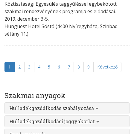
Köztisztasági Egyesülés taggyűléssel egybekötött
szakmai rendezvényének programja és előadásai.
2019. december 3-5.
Hunguest Hotel Sóstó (4400 Nyíregyháza, Szinbád
sétány 11.)
1
2
3
4
5
6
7
8
9
Következő
Szakmai anyagok
Hulladékgazdálkodás szabályozása
Hulladékgazdálkodási joggyakorlat