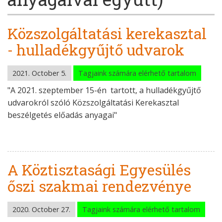
Közszolgáltatási kerekasztal
- hulladékgyűjtő udvarok
2021. October 5.
Tagjaink számára elérhető tartalom
"A 2021. szeptember 15-én tartott, a hulladékgyűjtő
udvarokról szóló Közszolgáltatási Kerekasztal
beszélgetés előadás anyagai"
A Köztisztasági Egyesülés
őszi szakmai rendezvénye
2020. October 27.
Tagjaink számára elérhető tartalom