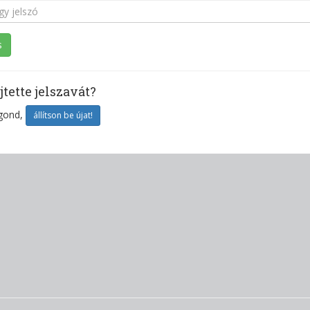
jtette jelszavát?
gond,
állítson be újat!