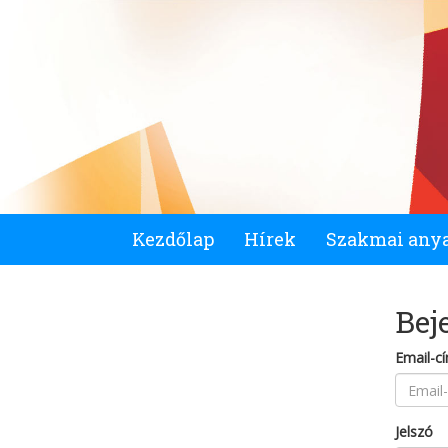
Kezdőlap
Hírek
Szakmai any
Bej
Email-c
Jelszó