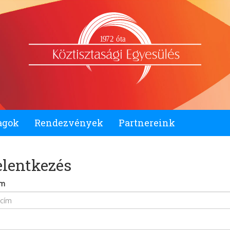
1
9
72 óta
agok
Rendezvények
Partnereink
elentkezés
ím