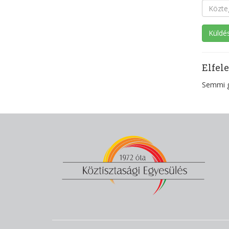
Elfele
Semmi 