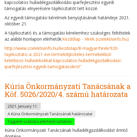
kapcsolatos hulladékgazdálkodási iparfejlesztési egyedi
támogatás elnyerésére tájékoztatót tett közzé.
Az egyedi támogatási kérelmek benyújtásának határideje 2021.
október 21.
A tájékoztató és a támogatási kérelemhez szükséges feltételek
az alábbi honlapon elérhetők:
Kezdőlap - Hírek (szelektivinfo.hu)
http://www.szelektivinfo.hu/kezdolap/8-magyar/hirek/920-
tajekoztato-a-2021-evi-termekdijkoteles-termekekbol-
keletkezo-hulladekokkal-kapcsolatos-hulladekgazdalkodasi-
iparfejlesztesi-egyedi-tamogatasokrol"
Kúria Önkormányzati Tanácsának a
Köf. 5026/2020/4. számú határozata
2021. January 11.
A Kúria Önkormányzati Tanácsának határozatai
Tagjaink számára elérhető tartalom
Kúria Önkormányzati Tanácsának hulladékgazdálkodást érintő
döntése