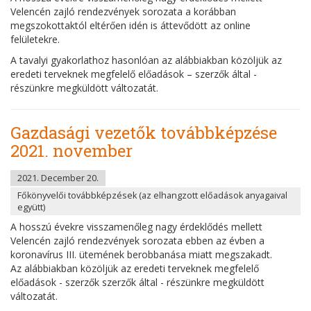
Velencén zajló rendezvények sorozata a korábban
megszokottaktól eltérően idén is áttevődött az online
felületekre.
A tavalyi gyakorlathoz hasonlóan az alábbiakban közöljük az
eredeti terveknek megfelelő előadások – szerzők által -
részünkre megküldött változatát.
Gazdasági vezetők továbbképzése
2021. november
2021. December 20.
Főkönyvelői továbbképzések (az elhangzott előadások anyagaival
együtt)
A hosszú évekre visszamenőleg nagy érdeklődés mellett
Velencén zajló rendezvények sorozata ebben az évben a
koronavírus III. ütemének berobbanása miatt megszakadt.
Az alábbiakban közöljük az eredeti terveknek megfelelő
előadások - szerzők szerzők által - részünkre megküldött
változatát.