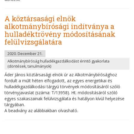
A köztársasági elnök
alkotmánybírósági indítványa a
hulladéktrövény módosításának
felülvizsgálatára
2020. December 21.
Alkotmánybíróság hulladékgazdálkodást érintő gyakorlata
(döntések, tanulmányok)
Áder János köztársasági elnök úr az Alkotmánybírósághoz
fordult a múlt héten elfogadott, az egyes energetikai és
hulladékgazdálkodási tárgyú törvények módosításáról szóló
törvényjavaslat (száma: T/13958). Ht. módosításáról szóló
egyes szakaszainak felülvizsgálata és hatályon kívül helyezése
tárgyában.
A beadvány az alábbiakban olvasható.