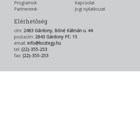
Programok
Kapcsolat
Partnereink
Jogi nyilatkozat
Elérhetőség
cím:
2483 Gárdony, Bóné Kálmán u. 44
postacím:
2843 Gárdony Pf.: 15
email:
info@koztegy.hu
tel:
(22)-355-253
fax:
(22)-355-253