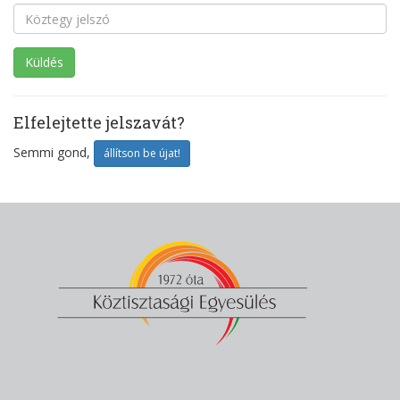
Elfelejtette jelszavát?
Semmi gond,
állítson be újat!