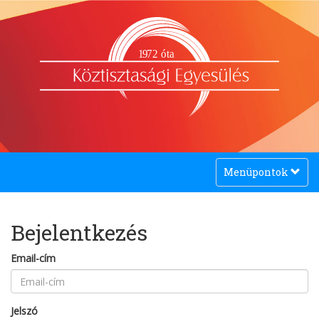
1
9
72 óta
Toggle
Menüpontok
navigation
Bejelentkezés
Email-cím
Jelszó