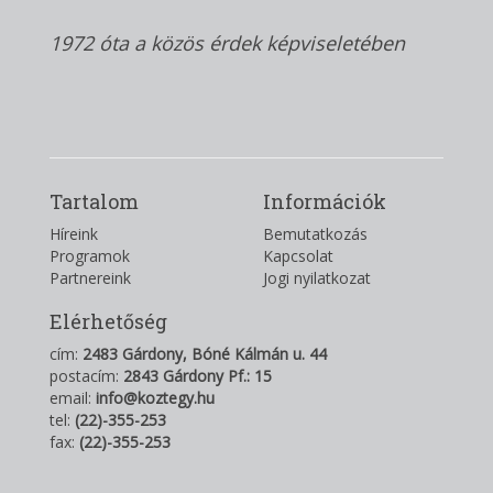
1972 óta a közös érdek képviseletében
Tartalom
Információk
Híreink
Bemutatkozás
Programok
Kapcsolat
Partnereink
Jogi nyilatkozat
Elérhetőség
cím:
2483 Gárdony, Bóné Kálmán u. 44
postacím:
2843 Gárdony Pf.: 15
email:
info@koztegy.hu
tel:
(22)-355-253
fax:
(22)-355-253