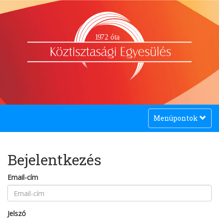
1
9
72 óta
Toggle
Menüpontok
navigation
Bejelentkezés
Email-cím
Jelszó