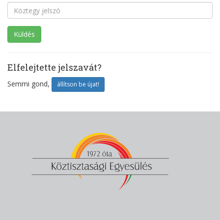
Elfelejtette jelszavát?
Semmi gond,
állítson be újat!