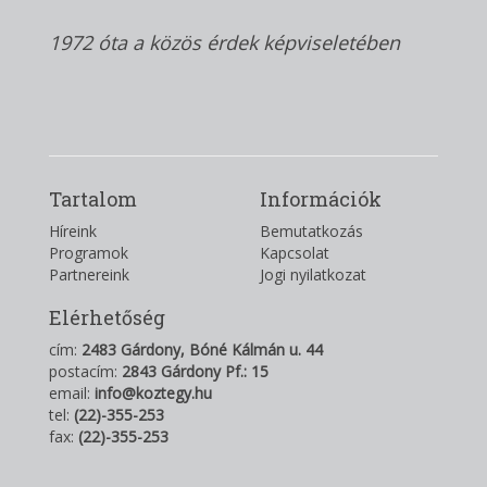
1972 óta a közös érdek képviseletében
Tartalom
Információk
Híreink
Bemutatkozás
Programok
Kapcsolat
Partnereink
Jogi nyilatkozat
Elérhetőség
cím:
2483 Gárdony, Bóné Kálmán u. 44
postacím:
2843 Gárdony Pf.: 15
email:
info@koztegy.hu
tel:
(22)-355-253
fax:
(22)-355-253