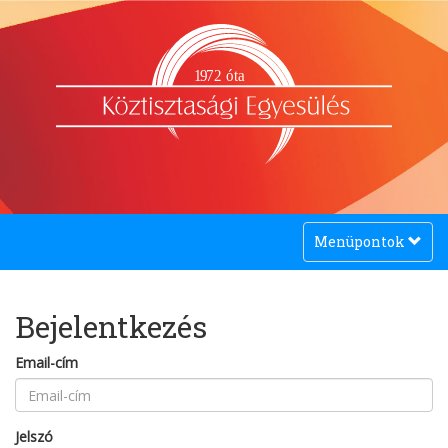
1
9
72 óta
Toggle
Menüpontok
navigation
Bejelentkezés
Email-cím
Jelszó