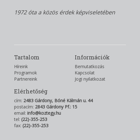
1972 óta a közös érdek képviseletében
Tartalom
Információk
Híreink
Bemutatkozás
Programok
Kapcsolat
Partnereink
Jogi nyilatkozat
Elérhetőség
cím:
2483 Gárdony, Bóné Kálmán u. 44
postacím:
2843 Gárdony Pf.: 15
email:
info@koztegy.hu
tel:
(22)-355-253
fax:
(22)-355-253