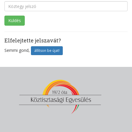
Elfelejtette jelszavát?
Semmi gond,
állítson be újat!