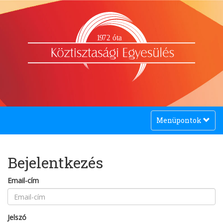
1
9
72 óta
Toggle
Menüpontok
navigation
Bejelentkezés
Email-cím
Jelszó