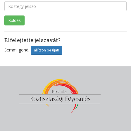
Elfelejtette jelszavát?
Semmi gond,
állítson be újat!