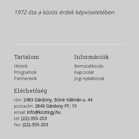
1972 óta a közös érdek képviseletében
Tartalom
Információk
Híreink
Bemutatkozás
Programok
Kapcsolat
Partnereink
Jogi nyilatkozat
Elérhetőség
cím:
2483 Gárdony, Bóné Kálmán u. 44
postacím:
2843 Gárdony Pf.: 15
email:
info@koztegy.hu
tel:
(22)-355-253
fax:
(22)-355-253