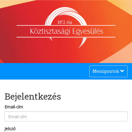
1
9
72 óta
Toggle
Menüpontok
navigation
Bejelentkezés
Email-cím
Jelszó