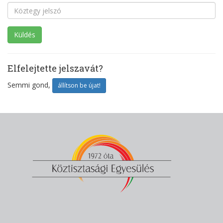
Elfelejtette jelszavát?
Semmi gond,
állítson be újat!