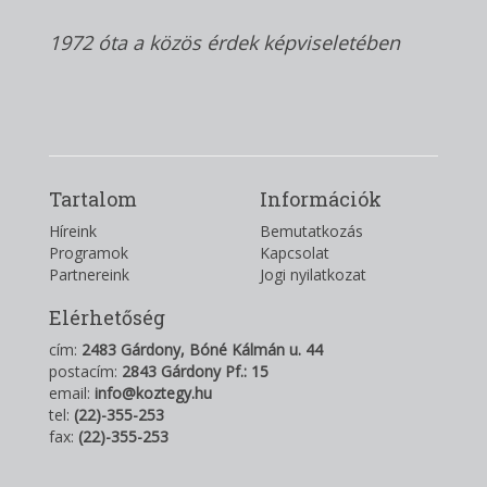
1972 óta a közös érdek képviseletében
Tartalom
Információk
Híreink
Bemutatkozás
Programok
Kapcsolat
Partnereink
Jogi nyilatkozat
Elérhetőség
cím:
2483 Gárdony, Bóné Kálmán u. 44
postacím:
2843 Gárdony Pf.: 15
email:
info@koztegy.hu
tel:
(22)-355-253
fax:
(22)-355-253