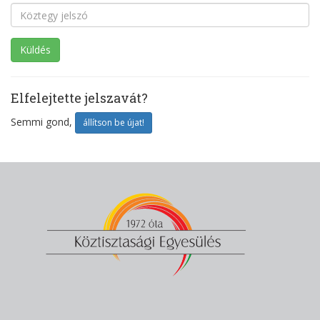
Elfelejtette jelszavát?
Semmi gond,
állítson be újat!