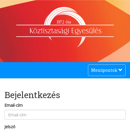
1
9
72 óta
Toggle
Menüpontok
navigation
Bejelentkezés
Email-cím
Jelszó