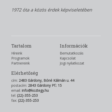
1972 óta a közös érdek képviseletében
Tartalom
Információk
Híreink
Bemutatkozás
Programok
Kapcsolat
Partnereink
Jogi nyilatkozat
Elérhetőség
cím:
2483 Gárdony, Bóné Kálmán u. 44
postacím:
2843 Gárdony Pf.: 15
email:
info@koztegy.hu
tel:
(22)-355-253
fax:
(22)-355-253