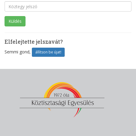
Elfelejtette jelszavát?
Semmi gond,
állítson be újat!