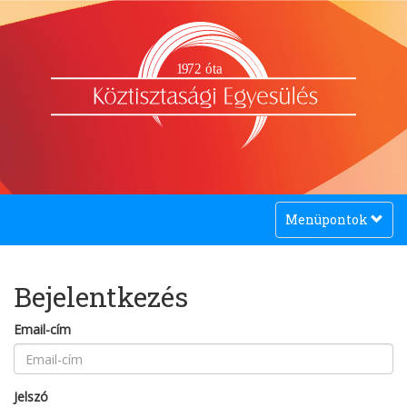
1
9
72 óta
Toggle
Menüpontok
navigation
Bejelentkezés
Email-cím
Jelszó