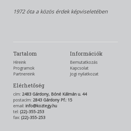
1972 óta a közös érdek képviseletében
Tartalom
Információk
Híreink
Bemutatkozás
Programok
Kapcsolat
Partnereink
Jogi nyilatkozat
Elérhetőség
cím:
2483 Gárdony, Bóné Kálmán u. 44
postacím:
2843 Gárdony Pf.: 15
email:
info@koztegy.hu
tel:
(22)-355-253
fax:
(22)-355-253