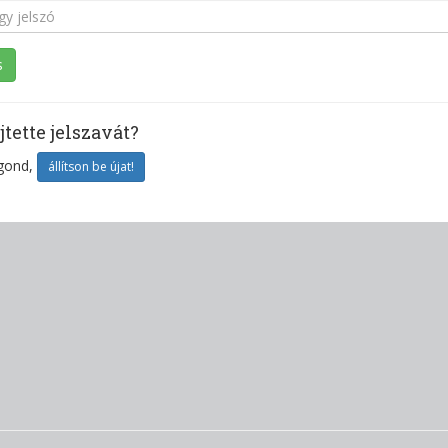
jtette jelszavát?
gond,
állítson be újat!