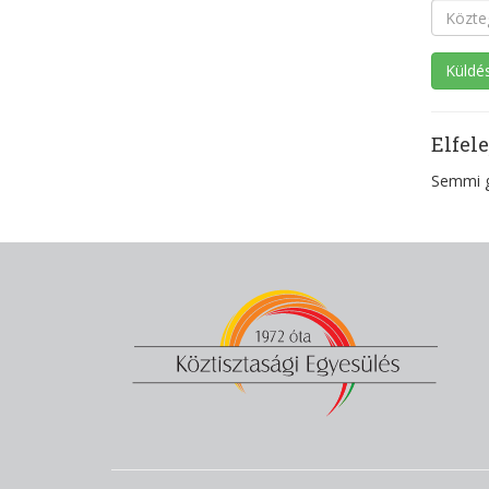
Elfele
Semmi 