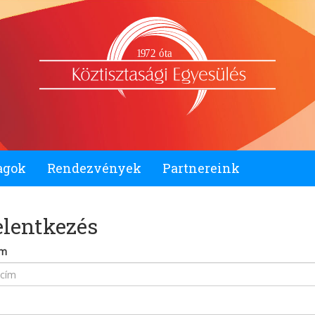
1
9
72 óta
agok
Rendezvények
Partnereink
elentkezés
ím