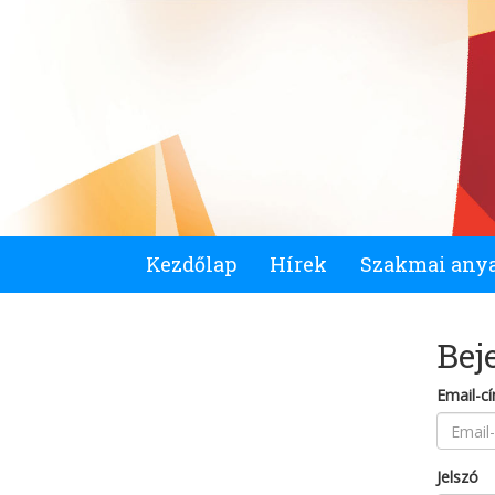
Kezdőlap
Hírek
Szakmai any
Bej
Email-c
Jelszó