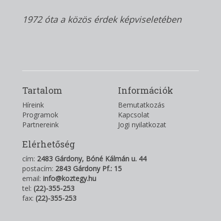
1972 óta a közös érdek képviseletében
Tartalom
Információk
Híreink
Bemutatkozás
Programok
Kapcsolat
Partnereink
Jogi nyilatkozat
Elérhetőség
cím:
2483 Gárdony, Bóné Kálmán u. 44
postacím:
2843 Gárdony Pf.: 15
email:
info@koztegy.hu
tel:
(22)-355-253
fax:
(22)-355-253