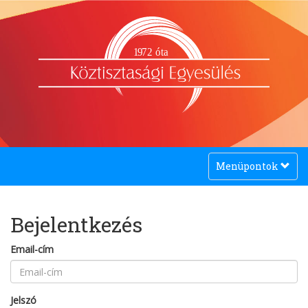
1
9
72 óta
Toggle
Menüpontok
navigation
Bejelentkezés
Email-cím
Jelszó