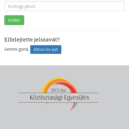
Elfelejtette jelszavát?
Semmi gond,
állítson be újat!