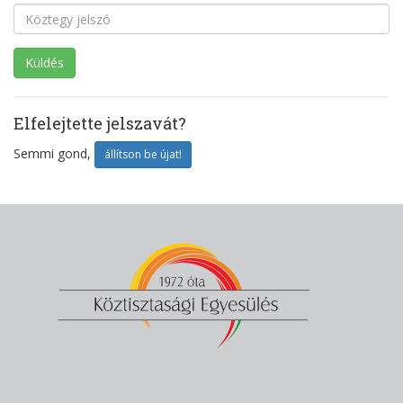
Elfelejtette jelszavát?
Semmi gond,
állítson be újat!