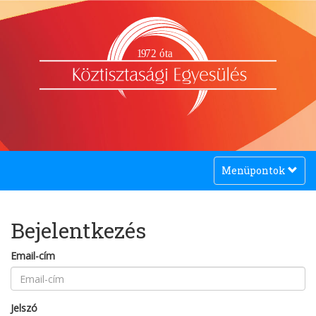
1
9
72 óta
Toggle
Menüpontok
navigation
Bejelentkezés
Email-cím
Jelszó