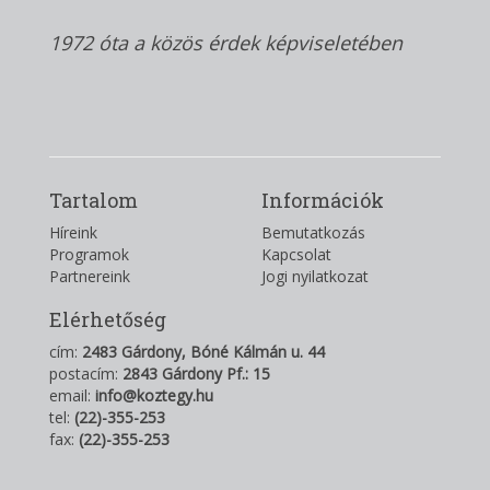
1972 óta a közös érdek képviseletében
Tartalom
Információk
Híreink
Bemutatkozás
Programok
Kapcsolat
Partnereink
Jogi nyilatkozat
Elérhetőség
cím:
2483 Gárdony, Bóné Kálmán u. 44
postacím:
2843 Gárdony Pf.: 15
email:
info@koztegy.hu
tel:
(22)-355-253
fax:
(22)-355-253