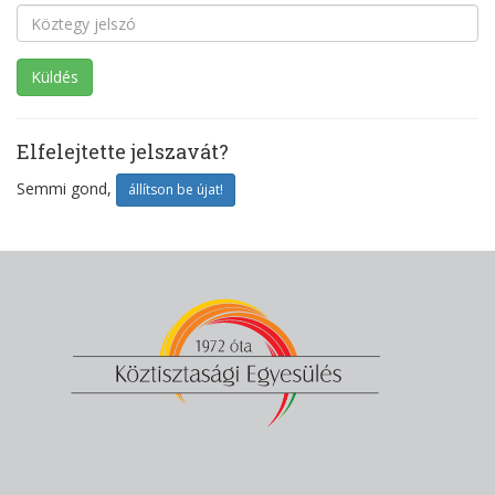
Elfelejtette jelszavát?
Semmi gond,
állítson be újat!