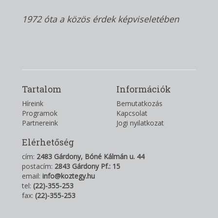
1972 óta a közös érdek képviseletében
Tartalom
Információk
Híreink
Bemutatkozás
Programok
Kapcsolat
Partnereink
Jogi nyilatkozat
Elérhetőség
cím:
2483 Gárdony, Bóné Kálmán u. 44
postacím:
2843 Gárdony Pf.: 15
email:
info@koztegy.hu
tel:
(22)-355-253
fax:
(22)-355-253