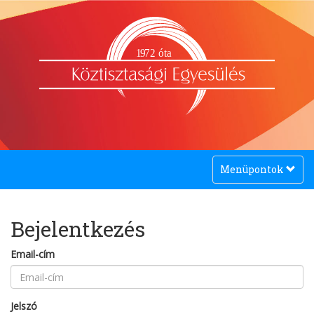
1
9
72 óta
Toggle
Menüpontok
navigation
Bejelentkezés
Email-cím
Jelszó