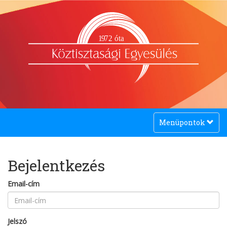
1
9
72 óta
Toggle
Menüpontok
navigation
Bejelentkezés
Email-cím
Jelszó