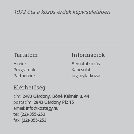
1972 óta a közös érdek képviseletében
Tartalom
Információk
Híreink
Bemutatkozás
Programok
Kapcsolat
Partnereink
Jogi nyilatkozat
Elérhetőség
cím:
2483 Gárdony, Bóné Kálmán u. 44
postacím:
2843 Gárdony Pf.: 15
email:
info@koztegy.hu
tel:
(22)-355-253
fax:
(22)-355-253