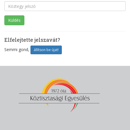
Elfelejtette jelszavát?
Semmi gond,
állítson be újat!