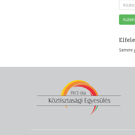
Elfele
Semmi 