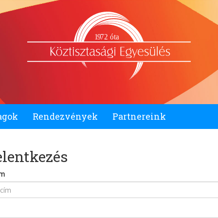
1
9
72 óta
agok
Rendezvények
Partnereink
elentkezés
ím