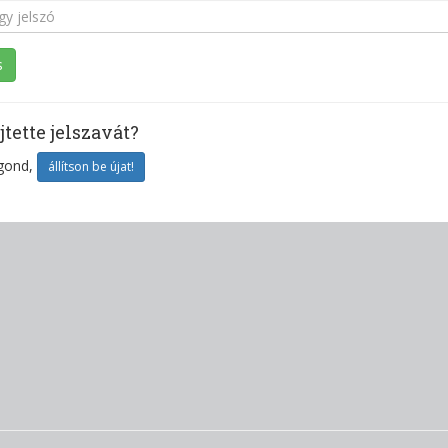
jtette jelszavát?
gond,
állítson be újat!