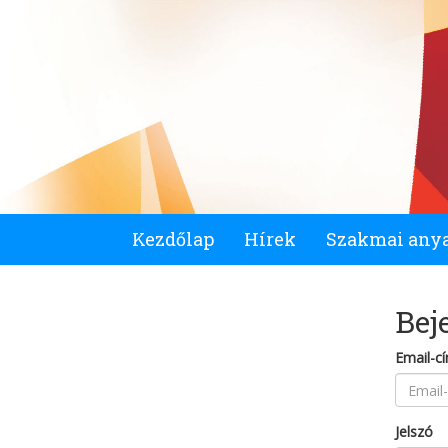
Kezdőlap
Hírek
Szakmai any
Bej
Email-c
Jelszó