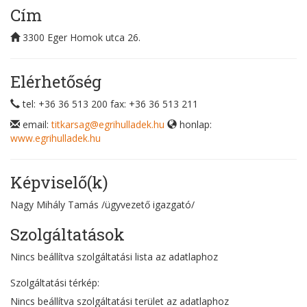
Cím
3300
Eger
Homok utca 26.
Elérhetőség
tel: +36 36 513 200
fax: +36 36 513 211
email:
titkarsag@egrihulladek.hu
honlap:
www.egrihulladek.hu
Képviselő(k)
Nagy Mihály Tamás
/ügyvezető igazgató/
Szolgáltatások
Nincs beállítva szolgáltatási lista az adatlaphoz
Szolgáltatási térkép:
Nincs beállítva szolgáltatási terület az adatlaphoz