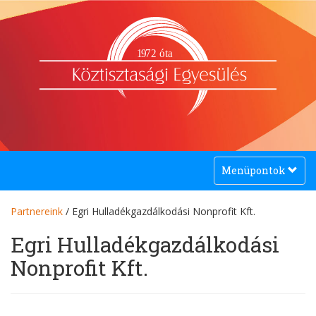
1
9
72 óta
Toggle
Menüpontok
navigation
Partnereink
/ Egri Hulladékgazdálkodási Nonprofit Kft.
Egri Hulladékgazdálkodási
Nonprofit Kft.