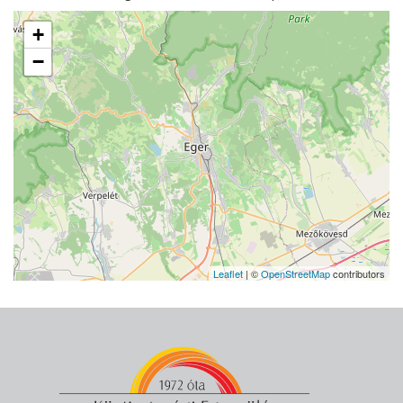
+
−
Leaflet
| ©
OpenStreetMap
contributors