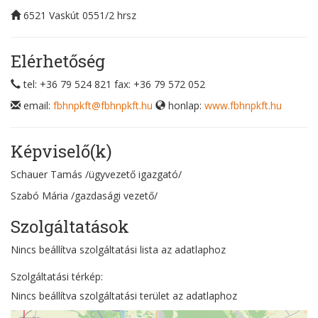
6521
Vaskút
0551/2 hrsz
Elérhetőség
tel: +36 79 524 821
fax: +36 79 572 052
email:
fbhnpkft@fbhnpkft.hu
honlap:
www.fbhnpkft.hu
Képviselő(k)
Schauer Tamás
/ügyvezető igazgató/
Szabó Mária
/gazdasági vezető/
Szolgáltatások
Nincs beállítva szolgáltatási lista az adatlaphoz
Szolgáltatási térkép:
Nincs beállítva szolgáltatási terület az adatlaphoz