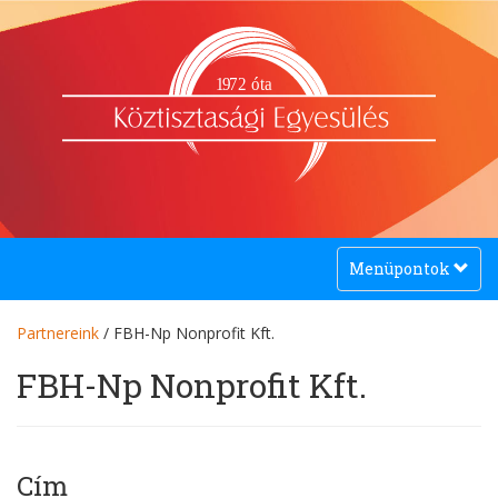
1
9
72 óta
Toggle
Menüpontok
navigation
Partnereink
/ FBH-Np Nonprofit Kft.
FBH-Np Nonprofit Kft.
Cím