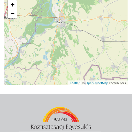
+
−
Leaflet
| ©
OpenStreetMap
contributors