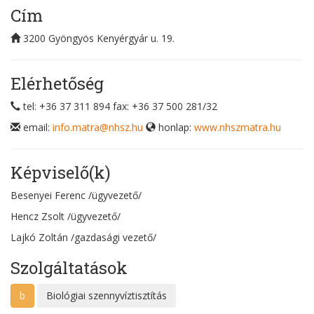
Cím
3200
Gyöngyös
Kenyérgyár u. 19.
Elérhetőség
tel: +36 37 311 894
fax: +36 37 500 281/32
email:
info.matra@nhsz.hu
honlap:
www.nhszmatra.hu
Képviselő(k)
Besenyei Ferenc
/ügyvezető/
Hencz Zsolt
/ügyvezető/
Lajkó Zoltán
/gazdasági vezető/
Szolgáltatások
b
Biológiai szennyvíztisztítás