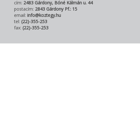
cím:
2483 Gárdony, Bóné Kálmán u. 44
postacím:
2843 Gárdony Pf.: 15
email:
info@koztegy.hu
tel:
(22)-355-253
fax:
(22)-355-253