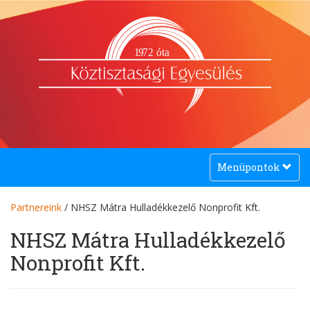
1
9
72 óta
Toggle
Menüpontok
navigation
Partnereink
/ NHSZ Mátra Hulladékkezelő Nonprofit Kft.
NHSZ Mátra Hulladékkezelő
Nonprofit Kft.