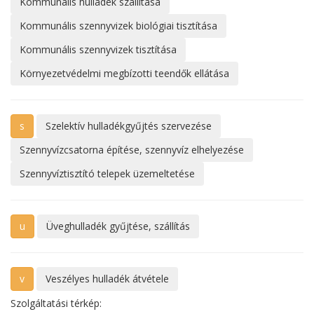
Kommunális hulladék szállítása
Kommunális szennyvizek biológiai tisztítása
Kommunális szennyvizek tisztítása
Környezetvédelmi megbízotti teendők ellátása
s
Szelektív hulladékgyűjtés szervezése
Szennyvízcsatorna építése, szennyvíz elhelyezése
Szennyvíztisztító telepek üzemeltetése
u
Üveghulladék gyűjtése, szállítás
v
Veszélyes hulladék átvétele
Szolgáltatási térkép: