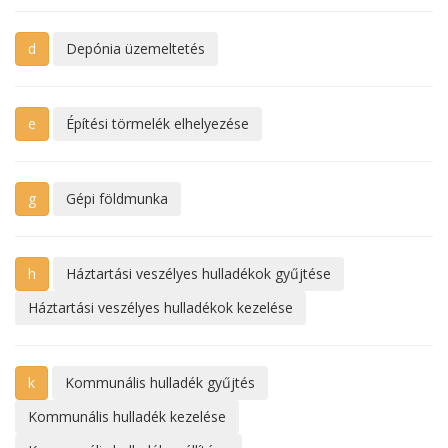
d
Depónia üzemeltetés
e
Építési törmelék elhelyezése
g
Gépi földmunka
h
Háztartási veszélyes hulladékok gyűjtése
Háztartási veszélyes hulladékok kezelése
k
Kommunális hulladék gyűjtés
Kommunális hulladék kezelése