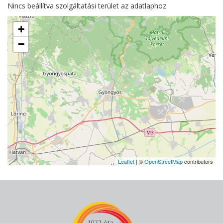
Nincs beállítva szolgáltatási terület az adatlaphoz
+
−
Leaflet
| ©
OpenStreetMap
contributors