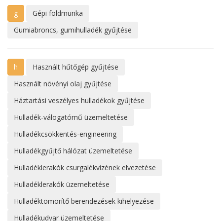
g
Gépi földmunka
Gumiabroncs, gumihulladék gyűjtése
h
Használt hűtőgép gyűjtése
Használt növényi olaj gyűjtése
Háztartási veszélyes hulladékok gyűjtése
Hulladék-válogatómű üzemeltetése
Hulladékcsökkentés-engineering
Hulladékgyűjtő hálózat üzemeltetése
Hulladéklerakók csurgalékvizének elvezetése
Hulladéklerakók üzemeltetése
Hulladéktömörítő berendezések kihelyezése
Hulladékudvar üzemeltetése