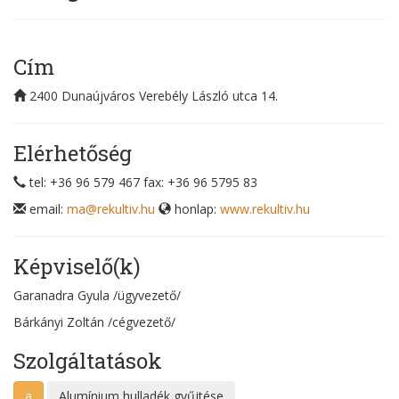
Cím
2400
Dunaújváros
Verebély László utca 14.
Elérhetőség
tel: +36 96 579 467
fax: +36 96 5795 83
email:
ma@rekultiv.hu
honlap:
www.rekultiv.hu
Képviselő(k)
Garanadra Gyula
/ügyvezető/
Bárkányi Zoltán
/cégvezető/
Szolgáltatások
a
Alumínium hulladék gyűjtése