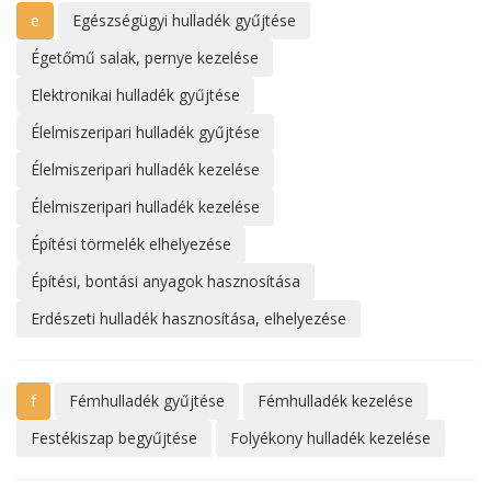
e
Egészségügyi hulladék gyűjtése
Égetőmű salak, pernye kezelése
Elektronikai hulladék gyűjtése
Élelmiszeripari hulladék gyűjtése
Élelmiszeripari hulladék kezelése
Élelmiszeripari hulladék kezelése
Építési törmelék elhelyezése
Építési, bontási anyagok hasznosítása
Erdészeti hulladék hasznosítása, elhelyezése
f
Fémhulladék gyűjtése
Fémhulladék kezelése
Festékiszap begyűjtése
Folyékony hulladék kezelése