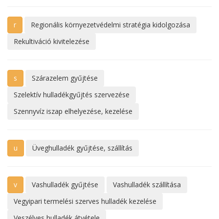
r
Regionális környezetvédelmi stratégia kidolgozása
Rekultiváció kivitelezése
s
Szárazelem gyűjtése
Szelektív hulladékgyűjtés szervezése
Szennyvíz iszap elhelyezése, kezelése
u
Üveghulladék gyűjtése, szállítás
v
Vashulladék gyűjtése
Vashulladék szállítása
Vegyipari termelési szerves hulladék kezelése
Veszélyes hulladék átvétele