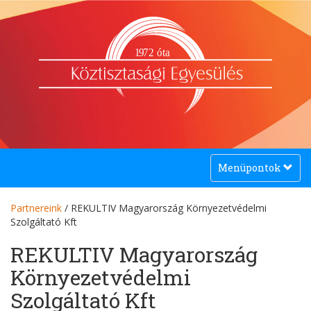
1
9
72 óta
Toggle
Menüpontok
navigation
Partnereink
/ REKULTIV Magyarország Környezetvédelmi
Szolgáltató Kft
REKULTIV Magyarország
Környezetvédelmi
Szolgáltató Kft