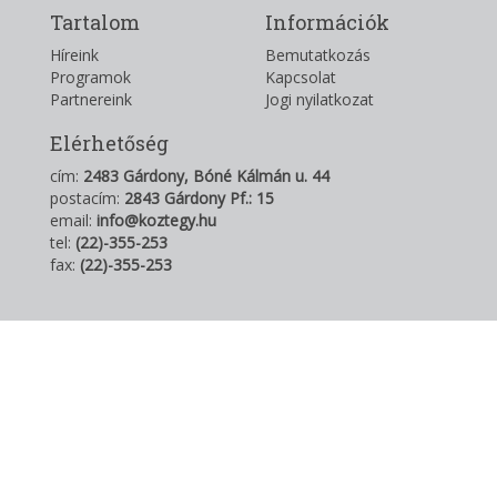
Tartalom
Információk
Híreink
Bemutatkozás
Programok
Kapcsolat
Partnereink
Jogi nyilatkozat
Elérhetőség
cím:
2483 Gárdony, Bóné Kálmán u. 44
postacím:
2843 Gárdony Pf.: 15
email:
info@koztegy.hu
tel:
(22)-355-253
fax:
(22)-355-253