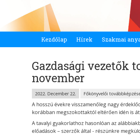
Kezdőlap
Hírek
Szakmai any
Gazdasági vezetők t
november
2022. December 22.
Főkönyvelői továbbképzése
A hosszú évekre visszamenőleg nagy érdeklőd
korábban megszokottaktól eltérően idén is átt
A tavalyi gyakorlathoz hasonlóan az alábbiak
előadások – szerzők által - részünkre megküld