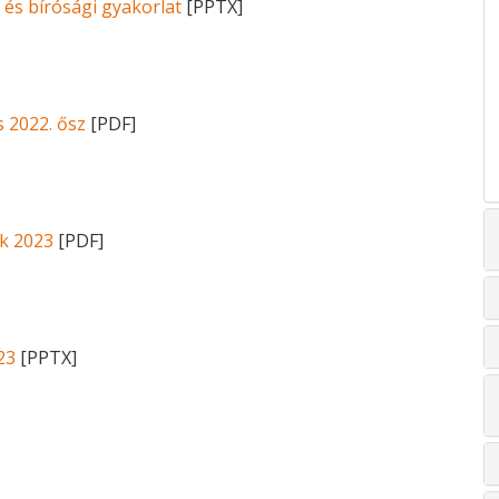
 és bírósági gyakorlat
[PPTX]
s 2022. ősz
[PDF]
ok 2023
[PDF]
23
[PPTX]