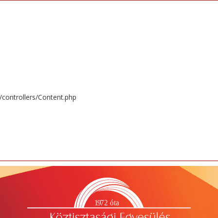
/controllers/Content.php
1
9
72 óta