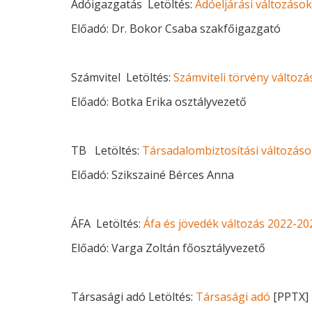
Adóigazgatás Letöltés:
Adóeljárási változások
Előadó: Dr. Bokor Csaba szakfőigazgató
Számvitel Letöltés:
Számviteli törvény változá
Előadó: Botka Erika osztályvezető
TB Letöltés:
Társadalombiztosítási változás
Előadó: Szikszainé Bérces Anna
ÁFA Letöltés:
Áfa és jövedék változás 2022-20
Előadó: Varga Zoltán főosztályvezető
Társasági adó Letöltés:
Társasági adó
[PPTX]