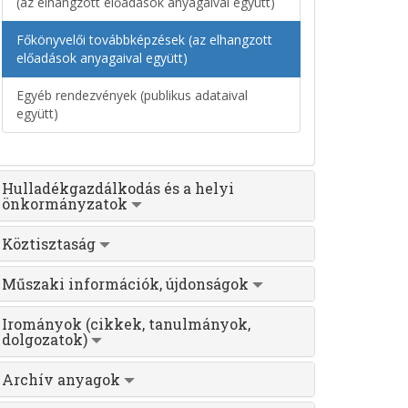
(az elhangzott előadások anyagaival együtt)
Főkönyvelői továbbképzések (az elhangzott
előadások anyagaival együtt)
Egyéb rendezvények (publikus adataival
együtt)
Hulladékgazdálkodás és a helyi
önkormányzatok
Köztisztaság
Műszaki információk, újdonságok
Irományok (cikkek, tanulmányok,
dolgozatok)
Archív anyagok