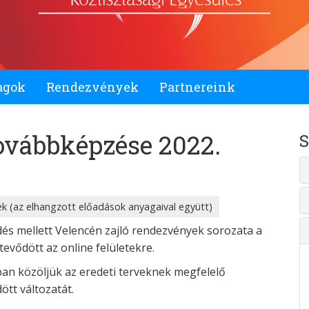
agok
Rendezvények
Partnereink
ovábbképzése 2022.
S
k (az elhangzott előadások anyagaival együtt)
és mellett Velencén zajló rendezvények sorozata a
evődött az online felületekre.
ban közöljük az eredeti terveknek megfelelő
ött változatát.