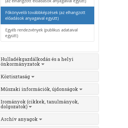
(az elhangzott előadások anyagaival együtt)
Főkönyvelői továbbképzések (az elhangzott
előadások anyagaival együtt)
Egyéb rendezvények (publikus adataival
együtt)
Hulladékgazdálkodás és a helyi
önkormányzatok
Köztisztaság
Műszaki információk, újdonságok
Irományok (cikkek, tanulmányok,
dolgozatok)
Archív anyagok