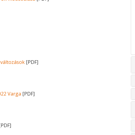
 változások
[PDF]
022 Varga
[PDF]
[PDF]