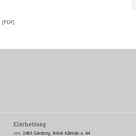
1
[PDF]
Elérhetőség
cím:
2483 Gárdony, Bóné Kálmán u. 44