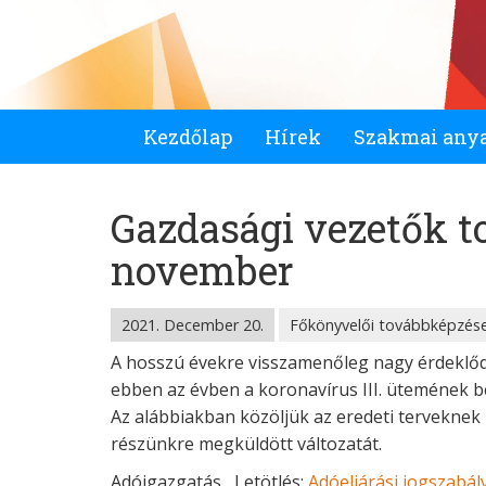
Kezdőlap
Hírek
Szakmai any
Gazdasági vezetők t
november
2021. December 20.
Főkönyvelői továbbképzése
A hosszú évekre visszamenőleg nagy érdeklőd
ebben az évben a koronavírus III. ütemének 
Az alábbiakban közöljük az eredeti terveknek 
részünkre megküldött változatát.
Adóigazgatás Letötlés:
Adóeljárási jogszabá