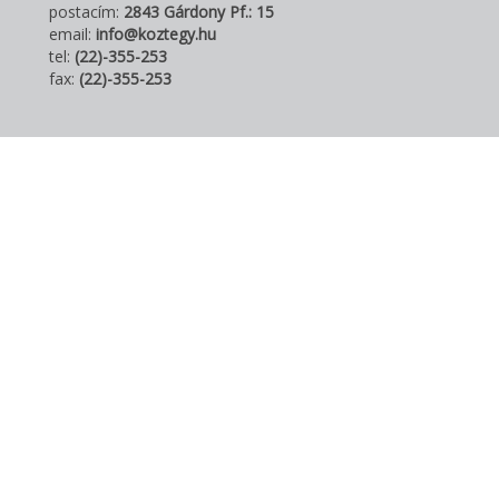
postacím:
2843 Gárdony Pf.: 15
email:
info@koztegy.hu
tel:
(22)-355-253
fax:
(22)-355-253