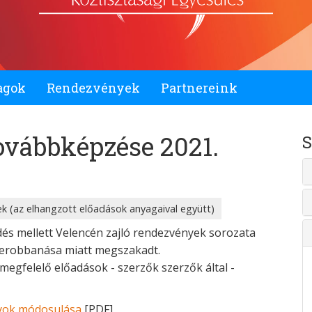
agok
Rendezvények
Partnereink
ovábbképzése 2021.
S
k (az elhangzott előadások anyagaival együtt)
és mellett Velencén zajló rendezvények sorozata
berobbanása miatt megszakadt.
megfelelő előadások - szerzők szerzők által -
lyok módosulása
[PDF]