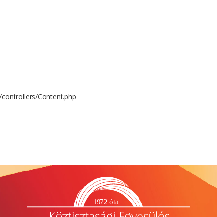
/controllers/Content.php
1
9
72 óta