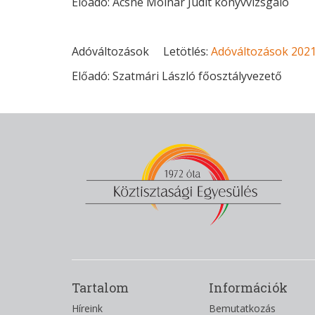
Előadó: Ácsné Molnár Judit könyvvizsgáló
Adóváltozások Letötlés:
Adóváltozások 202
Előadó: Szatmári László főosztályvezető
Tartalom
Információk
Híreink
Bemutatkozás