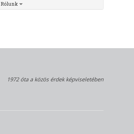
Rólunk
1972 óta a közös érdek képviseletében