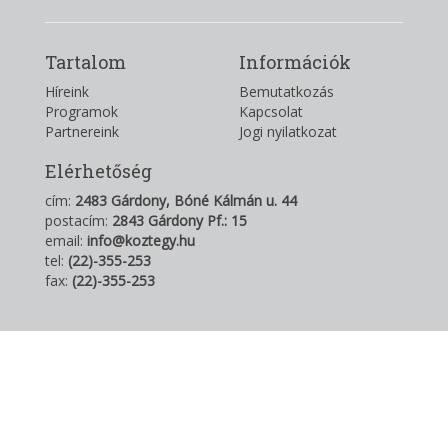
Tartalom
Információk
Híreink
Bemutatkozás
Programok
Kapcsolat
Partnereink
Jogi nyilatkozat
Elérhetőség
cím:
2483 Gárdony, Bóné Kálmán u. 44
postacím:
2843 Gárdony Pf.: 15
email:
info@koztegy.hu
tel:
(22)-355-253
fax:
(22)-355-253