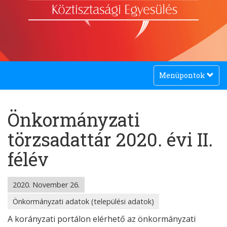
Toggle
Menüpontok
navigation
Önkormányzati
törzsadattár 2020. évi II.
félév
2020. November 26.
Önkormányzati adatok (települési adatok)
A korányzati portálon elérhető az önkormányzati