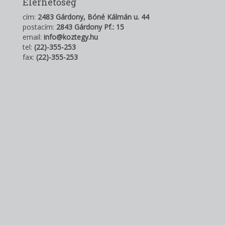
Elérhetőség
cím:
2483 Gárdony, Bóné Kálmán u. 44
postacím:
2843 Gárdony Pf.: 15
email:
info@koztegy.hu
tel:
(22)-355-253
fax:
(22)-355-253