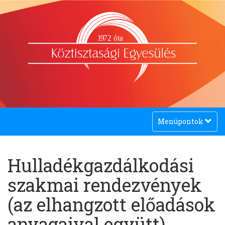
1
9
72 óta
Toggle
Menüpontok
navigation
Hulladékgazdálkodási
szakmai rendezvények
(az elhangzott előadások
anyagaival együtt)