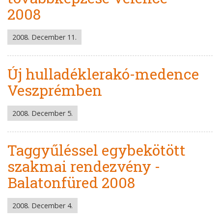
2008
2008. December 11.
Új hulladéklerakó-medence
Veszprémben
2008. December 5.
Taggyűléssel egybekötött
szakmai rendezvény -
Balatonfüred 2008
2008. December 4.