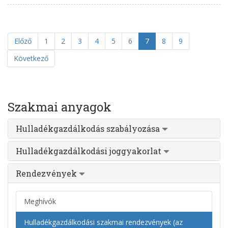
Előző
1
2
3
4
5
6
7
8
9
Következő
Szakmai anyagok
Hulladékgazdálkodás szabályozása
Hulladékgazdálkodási joggyakorlat
Rendezvények
Meghívók
Hulladékgazdálkodási szakmai rendezvények (az