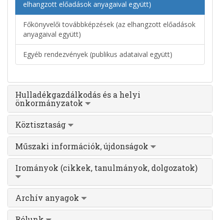
elhangzott előadások anyagaival együtt)
Főkönyvelői továbbképzések (az elhangzott előadások
anyagaival együtt)
Egyéb rendezvények (publikus adataival együtt)
Hulladékgazdálkodás és a helyi
önkormányzatok
Köztisztaság
Műszaki információk, újdonságok
Irományok (cikkek, tanulmányok, dolgozatok)
Archív anyagok
Rólunk