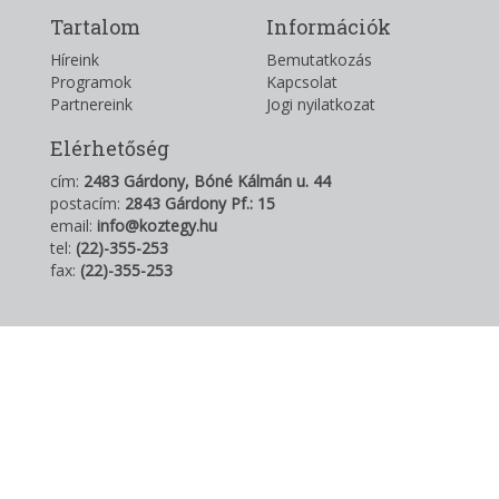
Tartalom
Információk
Híreink
Bemutatkozás
Programok
Kapcsolat
Partnereink
Jogi nyilatkozat
Elérhetőség
cím:
2483 Gárdony, Bóné Kálmán u. 44
postacím:
2843 Gárdony Pf.: 15
email:
info@koztegy.hu
tel:
(22)-355-253
fax:
(22)-355-253